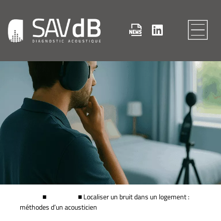
SAV dB
■
Actualités
■
Localiser un bruit dans un logement :
méthodes d’un acousticien