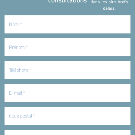
dans les plus brefs
délais.
Nom
(Nécessaire)
Prénom
(Nécessaire)
Téléphone
(Nécessaire)
E-
mail
(Nécessaire)
Code
postal
(Nécessaire)
Ville