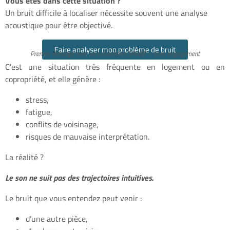
Vous êtes dans cette situation ?
Un bruit difficile à localiser nécessite souvent une analyse
acoustique pour être objectivé.
Faire analyser mon problème de bruit
Premier échange avec un acousticien SAVdB – sans engagement
C’est une situation très fréquente en logement ou en
copropriété, et elle génère :
stress,
fatigue,
conflits de voisinage,
risques de mauvaise interprétation.
La réalité ?
Le son ne suit pas des trajectoires intuitives.
Le bruit que vous entendez peut venir :
d’une autre pièce,