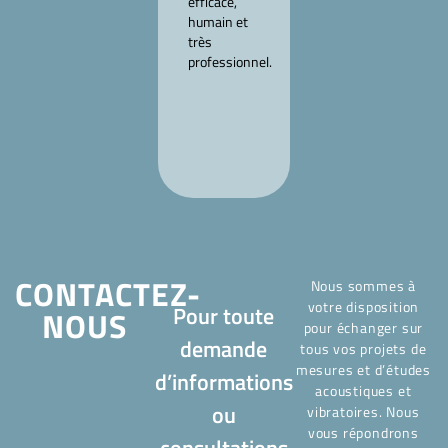
efficace,
m’a permis
humain et
d’engager
très
les
professionnel.
démarches
avec le
promoteur.
Très
sérieux.
CONTACTEZ-
Nous sommes à
votre disposition
Pour toute
NOUS
pour échanger sur
demande
tous vos projets de
mesures et d’études
d’informations
acoustiques et
ou
vibratoires. Nous
vous répondrons
consultations