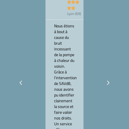





Chalon-


Lyon (69)
sur-
Saône
(71)
Nous étions
à bout à
J’avais des
cause du
doutes sur
bruit
l’isolation
incessant
phonique de
de la pompe
mon
à chaleur du
appartement
voisin.
neuf. SAVdB
Grâce à
a réalisé
l’intervention
toutes les
de SAVdB,
mesures et
nous avons
m’a
pu identifier
confirmé
clairement
que le
la source et
logement
faire valoir
était non
nos droits.
conforme.
Un service
Leur rapport