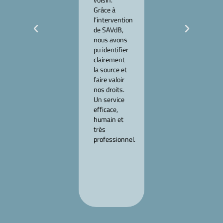
neuf. SAVdB
Grâce à
a réalisé
l’intervention
toutes les
de SAVdB,
mesures et
nous avons
m’a
pu identifier
confirmé
clairement
que le
la source et
logement
faire valoir
était non
nos droits.
conforme.
Un service
Leur rapport
efficace,
m’a permis
humain et
d’engager
très
les
professionnel.
démarches
avec le
promoteur.
Très
sérieux.