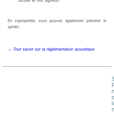
factuel et non agressif
En copropriété, vous pouvez également prévenir le
syndic.
→ Tout savoir sur la réglementation acoustique
3
l