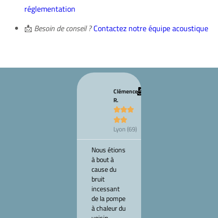
réglementation
📩
Besoin de conseil ?
Contactez notre équipe acoustique
Clémence
Marc T.
R.








Chalon-


Lyon (69)
sur-
Saône
(71)
Nous étions
à bout à
J’avais des
cause du
doutes sur
bruit
l’isolation
incessant
phonique de
de la pompe
mon
à chaleur du
appartement
voisin.