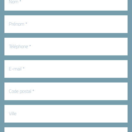
(Nécessaire)
Prénom
(Nécessaire)
Téléphone
(Nécessaire)
E-
mail
(Nécessaire)
Code
postal
(Nécessaire)
Ville
Raison