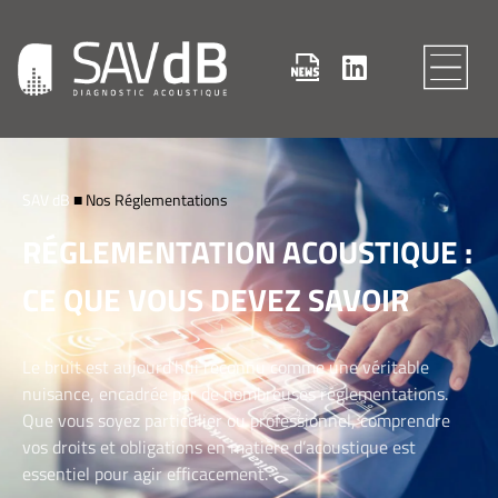
SAV dB
■
Nos Réglementations
RÉGLEMENTATION ACOUSTIQUE :
CE QUE VOUS DEVEZ SAVOIR
Le bruit est aujourd’hui reconnu comme une véritable
nuisance, encadrée par de nombreuses réglementations.
Que vous soyez particulier ou professionnel, comprendre
vos droits et obligations en matière d’acoustique est
essentiel pour agir efficacement.