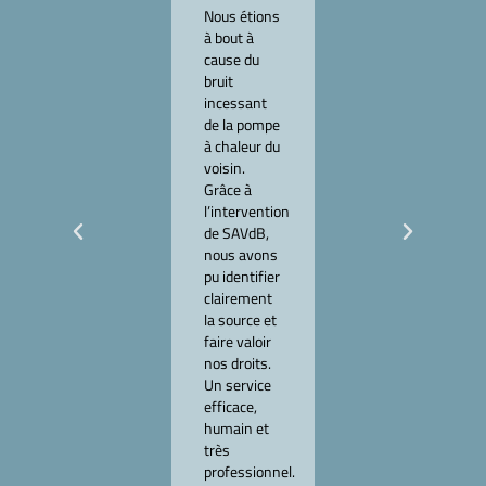
(71)
Nous étions
à bout à
J’avais des
cause du
doutes sur
bruit
l’isolation
incessant
phonique de
de la pompe
mon
à chaleur du
appartement
voisin.
neuf. SAVdB
Grâce à
a réalisé
l’intervention
toutes les
de SAVdB,
mesures et
nous avons
m’a
pu identifier
confirmé
clairement
que le
la source et
logement
faire valoir
était non
nos droits.
conforme.
Un service
Leur rapport
efficace,
m’a permis
humain et
d’engager
très
les
professionnel.