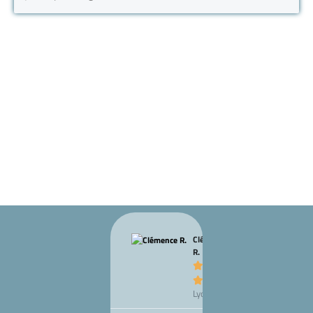
Clémence
Marc T.
R.








Chalon-


Lyon (69)
sur-
Saône